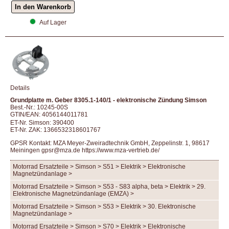
Auf Lager
Details
Grundplatte m. Geber 8305.1-140/1 - elektronische Zündung Simson
Best.-Nr.: 10245-00S
GTIN/EAN: 4056144011781
ET-Nr. Simson: 390400
ET-Nr. ZAK: 1366532318601767
GPSR Kontakt: MZA Meyer-Zweiradtechnik GmbH, Zeppelinstr. 1, 98617
Meiningen gpsr@mza.de
https://www.mza-vertrieb.de/
Motorrad Ersatzteile > Simson > S51 > Elektrik > Elektronische
Magnetzündanlage >
Motorrad Ersatzteile > Simson > S53 - S83 alpha, beta > Elektrik > 29.
Elektronische Magnetzündanlage (EMZA) >
Motorrad Ersatzteile > Simson > S53 > Elektrik > 30. Elektronische
Magnetzündanlage >
Motorrad Ersatzteile > Simson > S70 > Elektrik > Elektronische