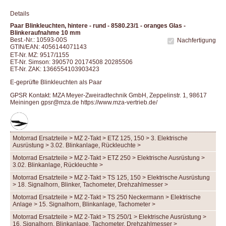
Details
Paar Blinkleuchten, hintere - rund - 8580.23/1 - oranges Glas -
Blinkeraufnahme 10 mm
Best.-Nr.: 10593-00S
Nachfertigung
GTIN/EAN: 4056144071143
ET-Nr. MZ: 9517/1155
ET-Nr. Simson: 390570 20174508 20285506
ET-Nr. ZAK: 1366554103903423
E-geprüfte Blinkleuchten als Paar
GPSR Kontakt: MZA Meyer-Zweiradtechnik GmbH, Zeppelinstr. 1, 98617
Meiningen gpsr@mza.de
https://www.mza-vertrieb.de/
Motorrad Ersatzteile > MZ 2-Takt > ETZ 125, 150 > 3. Elektrische
Ausrüstung > 3.02. Blinkanlage, Rückleuchte >
Motorrad Ersatzteile > MZ 2-Takt > ETZ 250 > Elektrische Ausrüstung >
3.02. Blinkanlage, Rückleuchte >
Motorrad Ersatzteile > MZ 2-Takt > TS 125, 150 > Elektrische Ausrüstung
> 18. Signalhorn, Blinker, Tachometer, Drehzahlmesser >
Motorrad Ersatzteile > MZ 2-Takt > TS 250 Neckermann > Elektrische
Anlage > 15. Signalhorn, Blinkanlage, Tachometer >
Motorrad Ersatzteile > MZ 2-Takt > TS 250/1 > Elektrische Ausrüstung >
16. Signalhorn, Blinkanlage, Tachometer, Drehzahlmesser >