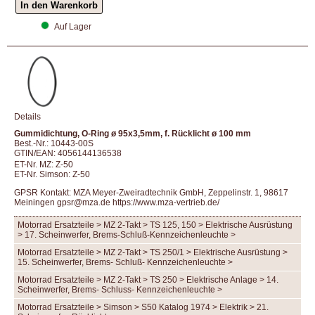
Auf Lager
Details
Gummidichtung, O-Ring ø 95x3,5mm, f. Rücklicht ø 100 mm
Best.-Nr.: 10443-00S
GTIN/EAN: 4056144136538
ET-Nr. MZ: Z-50
ET-Nr. Simson: Z-50
GPSR Kontakt: MZA Meyer-Zweiradtechnik GmbH, Zeppelinstr. 1, 98617
Meiningen gpsr@mza.de
https://www.mza-vertrieb.de/
Motorrad Ersatzteile > MZ 2-Takt > TS 125, 150 > Elektrische Ausrüstung
> 17. Scheinwerfer, Brems-Schluß-Kennzeichenleuchte >
Motorrad Ersatzteile > MZ 2-Takt > TS 250/1 > Elektrische Ausrüstung >
15. Scheinwerfer, Brems- Schluß- Kennzeichenleuchte >
Motorrad Ersatzteile > MZ 2-Takt > TS 250 > Elektrische Anlage > 14.
Scheinwerfer, Brems- Schluss- Kennzeichenleuchte >
Motorrad Ersatzteile > Simson > S50 Katalog 1974 > Elektrik > 21.