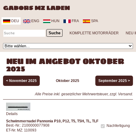
GABORS MZ LADEN
DEU
ENG
HUN
FRA
SPA
KOMPLETTE MOTORRÄDER
NEU 
NEU IM ANGEBOT OKTOBER
2025
< November 2025
Oktober 2025
September 2025 >
Alle Preise inkl. gesetzlicher Mehrwertsteuer, zzgl. Versand.
Details
Schwimmernadel Pannonia P10, P12, T5, T5H, TL, TLF
Best.-Nr.: 2100000077908
Nachfertigung
ET-Nr. MZ: 110093