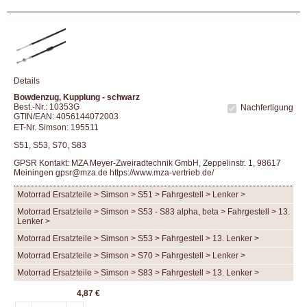
Details
Bowdenzug, Kupplung - schwarz
Best.-Nr.: 10353G
Nachfertigung
GTIN/EAN: 4056144072003
ET-Nr. Simson: 195511
S51, S53, S70, S83
GPSR Kontakt: MZA Meyer-Zweiradtechnik GmbH, Zeppelinstr. 1, 98617
Meiningen gpsr@mza.de
https://www.mza-vertrieb.de/
Motorrad Ersatzteile > Simson > S51 > Fahrgestell > Lenker >
Motorrad Ersatzteile > Simson > S53 - S83 alpha, beta > Fahrgestell > 13.
Lenker >
Motorrad Ersatzteile > Simson > S53 > Fahrgestell > 13. Lenker >
Motorrad Ersatzteile > Simson > S70 > Fahrgestell > Lenker >
Motorrad Ersatzteile > Simson > S83 > Fahrgestell > 13. Lenker >
4,87 €