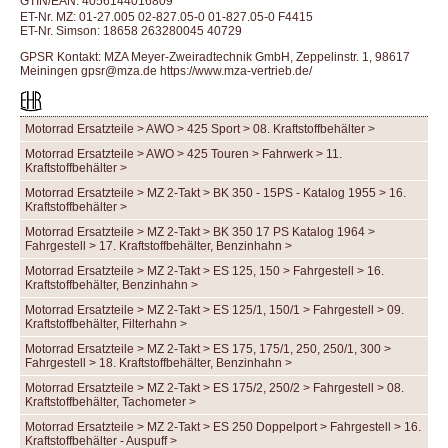
GTIN/EAN: 4056144016809
ET-Nr. MZ: 01-27.005 02-827.05-0 01-827.05-0 F4415
ET-Nr. Simson: 18658 263280045 40729
GPSR Kontakt: MZA Meyer-Zweiradtechnik GmbH, Zeppelinstr. 1, 98617
Meiningen gpsr@mza.de
https://www.mza-vertrieb.de/
Motorrad Ersatzteile > AWO > 425 Sport > 08. Kraftstoffbehälter >
Motorrad Ersatzteile > AWO > 425 Touren > Fahrwerk > 11.
Kraftstoffbehälter >
Motorrad Ersatzteile > MZ 2-Takt > BK 350 - 15PS - Katalog 1955 > 16.
Kraftstoffbehälter >
Motorrad Ersatzteile > MZ 2-Takt > BK 350 17 PS Katalog 1964 >
Fahrgestell > 17. Kraftstoffbehälter, Benzinhahn >
Motorrad Ersatzteile > MZ 2-Takt > ES 125, 150 > Fahrgestell > 16.
Kraftstoffbehälter, Benzinhahn >
Motorrad Ersatzteile > MZ 2-Takt > ES 125/1, 150/1 > Fahrgestell > 09.
Kraftstoffbehälter, Filterhahn >
Motorrad Ersatzteile > MZ 2-Takt > ES 175, 175/1, 250, 250/1, 300 >
Fahrgestell > 18. Kraftstoffbehälter, Benzinhahn >
Motorrad Ersatzteile > MZ 2-Takt > ES 175/2, 250/2 > Fahrgestell > 08.
Kraftstoffbehälter, Tachometer >
Motorrad Ersatzteile > MZ 2-Takt > ES 250 Doppelport > Fahrgestell > 16.
Kraftstoffbehälter - Auspuff >