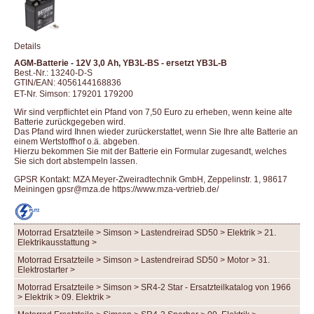
Details
AGM-Batterie - 12V 3,0 Ah, YB3L-BS - ersetzt YB3L-B
Best.-Nr.: 13240-D-S
GTIN/EAN: 4056144168836
ET-Nr. Simson: 179201 179200
Wir sind verpflichtet ein Pfand von 7,50 Euro zu erheben, wenn keine alte
Batterie zurückgegeben wird.
Das Pfand wird Ihnen wieder zurückerstattet, wenn Sie Ihre alte Batterie an
einem Wertstoffhof o.ä. abgeben.
Hierzu bekommen Sie mit der Batterie ein Formular zugesandt, welches
Sie sich dort abstempeln lassen.
GPSR Kontakt: MZA Meyer-Zweiradtechnik GmbH, Zeppelinstr. 1, 98617
Meiningen gpsr@mza.de
https://www.mza-vertrieb.de/
Motorrad Ersatzteile > Simson > Lastendreirad SD50 > Elektrik > 21.
Elektrikausstattung >
Motorrad Ersatzteile > Simson > Lastendreirad SD50 > Motor > 31.
Elektrostarter >
Motorrad Ersatzteile > Simson > SR4-2 Star - Ersatzteilkatalog von 1966
> Elektrik > 09. Elektrik >